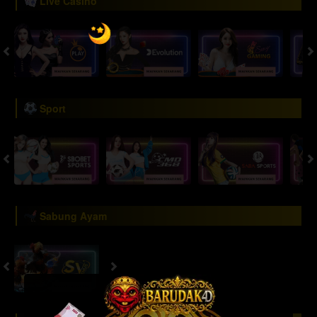
Live Casino
Sport
Sabung Ayam