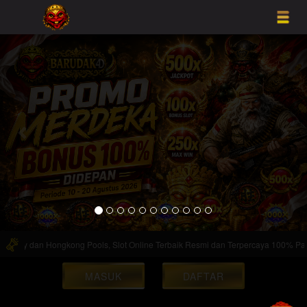
Previous
Nex
ney dan Hongkong Pools, Slot Online Terbaik Resmi dan Terpercaya 100% Pasti 
MASUK
DAFTAR