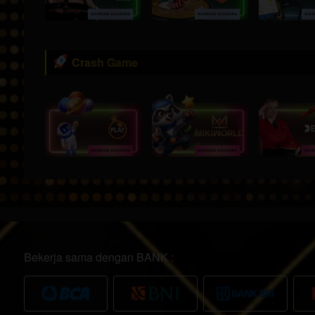
Crash Game
Bekerja sama dengan BANK :