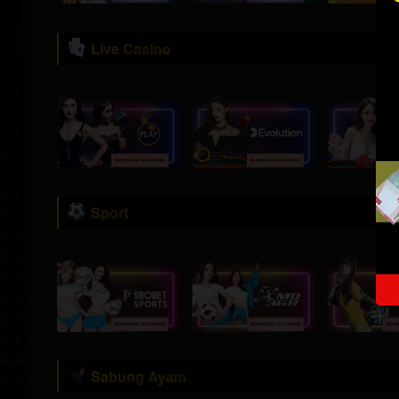
Live Casino
Sport
Sabung Ayam