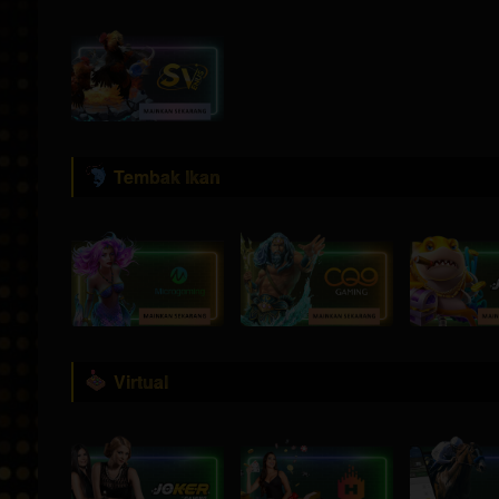
Tembak Ikan
Virtual