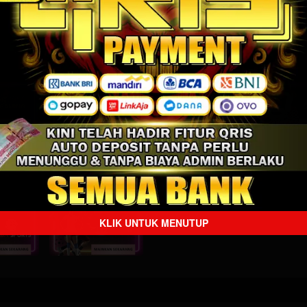
KLIK UNTUK MENUTUP