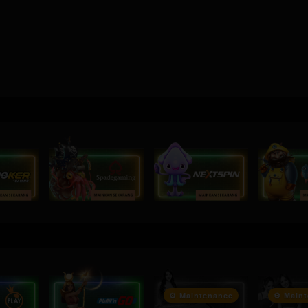
⚙ Maintenance
⚙ Main