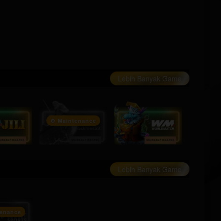
Lebih Banyak Game
⚙ Maintenance
Lebih Banyak Game
tenance