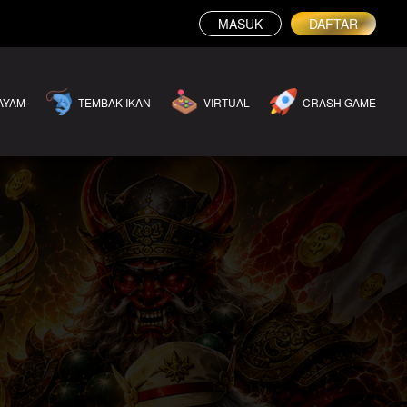
MASUK
DAFTAR
AYAM
TEMBAK IKAN
VIRTUAL
CRASH GAME
Next