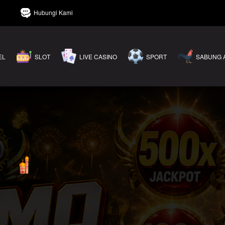
i
Hubungi Kami
EL
SLOT
LIVE CASINO
SPORT
SABUNG 