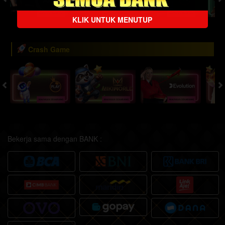
KLIK UNTUK MENUTUP
Crash Game
Bekerja sama dengan BANK :