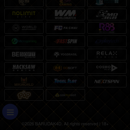
©2026 BARUDAK4D. All rights reserved | 18+