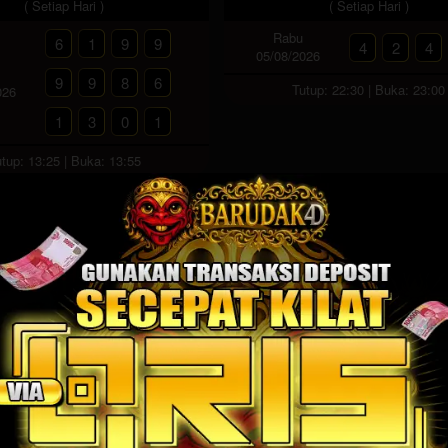
( Setiap Hari )
( Setiap Hari )
Rabu
6
1
9
9
4
2
4
05/08/2026
9
9
8
6
Tutup: 22:30 | Buka: 23:00
026
1
3
0
1
tup: 13:25 | Buka: 13:55