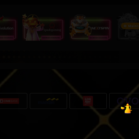
⚙ Main