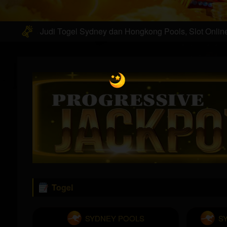
Judi Togel Sydney dan Hongkong Pools, Slot Online Terbaik
Togel
SYDNEY POOLS
S