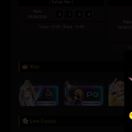
( Setiap Hari )
Rabu
6
1
9
9
05/08/2026
Rabu
Tutup: 13:25 | Buka: 13:55
05/08/2
Tu
Slot
Live Casino