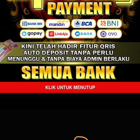
KLIK UNTUK MENUTUP