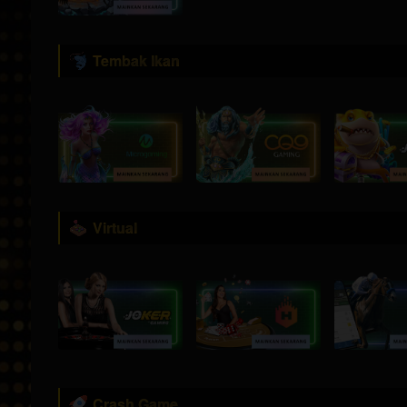
Tembak Ikan
Virtual
Crash Game