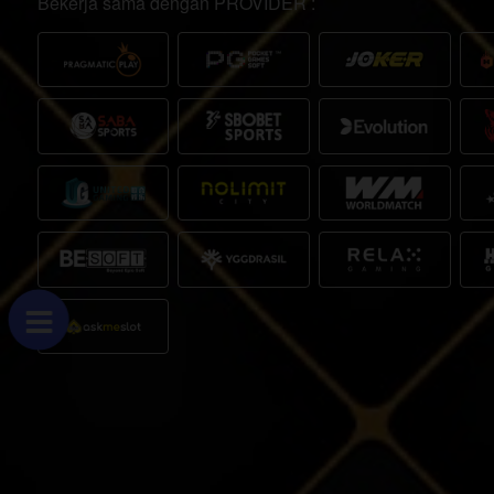
Bekerja sama dengan PROVIDER :