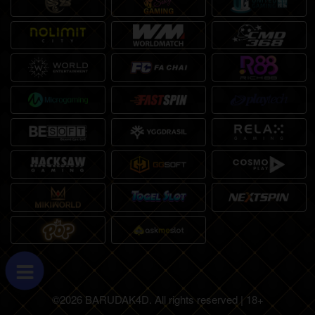
©2026 BARUDAK4D. All rights reserved | 18+