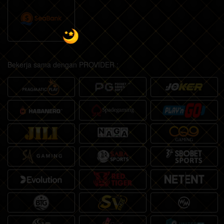
Bekerja sama dengan PROVIDER :